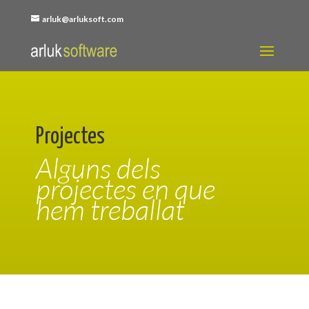
arluk@arluksoft.com
Projectes
Alguns dels
projectes en que
hem treballat