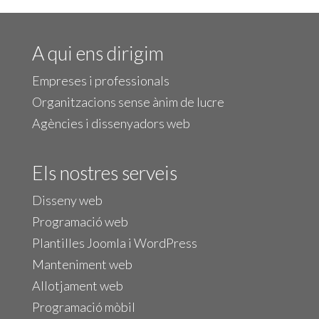
A qui ens dirigim
Empreses i professionals
Organitzacions sense ànim de lucre
Agències i dissenyadors web
Els nostres serveis
Disseny web
Programació web
Plantilles Joomla i WordPress
Manteniment web
Allotjament web
Programació mòbil