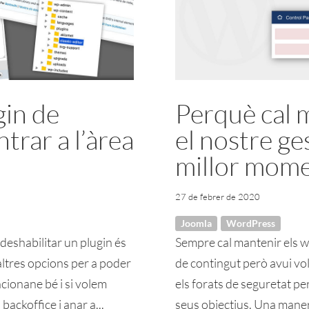
gin de
Perquè cal m
rar a l’àrea
el nostre ge
millor mome
27 de febrer de 2020
Joomla
WordPress
deshabilitar un plugin és
Sempre cal mantenir els we
 altres opcions per a poder
de contingut però avui vol
cionane bé i si volem
els forats de seguretat per
backoffice i anar a...
seus objectius. Una manera