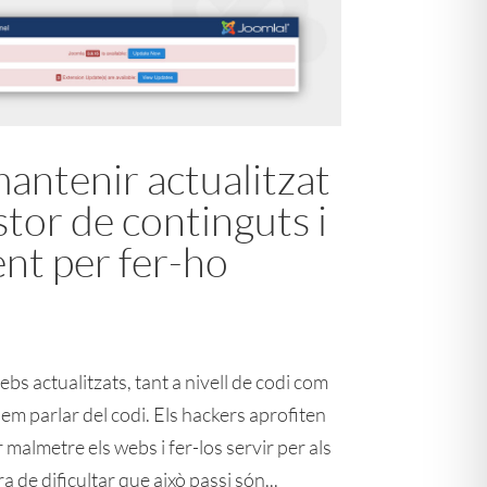
antenir actualitzat
stor de continguts i
nt per fer-ho
bs actualitzats, tant a nivell de codi com
em parlar del codi. Els hackers aprofiten
 malmetre els webs i fer-los servir per als
 de dificultar que això passi són...