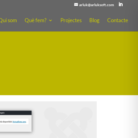
arluk@arluksoft.com
Qui som
Què fem?
Projectes
Blog
Contacte