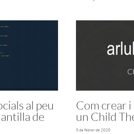
cials al peu
Com crear i 
lantilla de
un Child T
5 de febrer de 2020