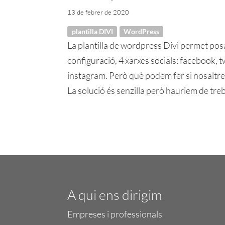
13 de febrer de 2020
plantilla DIVI
WordPress
La plantilla de wordpress Divi permet posa
configuració, 4 xarxes socials: facebook, t
instagram. Però què podem fer si nosaltre
La solució és senzilla però hauriem de treb
A qui ens dirigim
Empreses i professionals