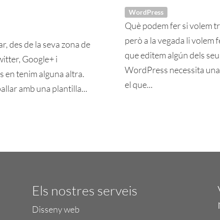
WordPress
Què podem fer si volem tr
però a la vegada li volem 
r, des de la seva zona de
que editem algún dels seu
witter, Google+ i
WordPress necessita una p
s en tenim alguna altra.
el que...
allar amb una plantilla...
Els nostres serveis
Disseny web