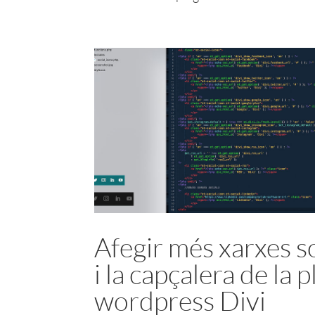
Afegir més xarxes so
i la capçalera de la p
wordpress Divi