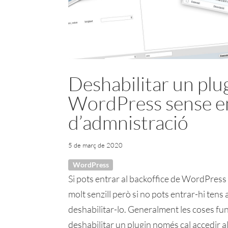
Deshabilitar un plu
WordPress sense ent
d’admnistració
5 de març de 2020
WordPress
Si pots entrar al backoffice de WordPress 
molt senzill però si no pots entrar-hi tens
deshabilitar-lo. Generalment les coses fun
deshabilitar un plugin només cal accedir al 