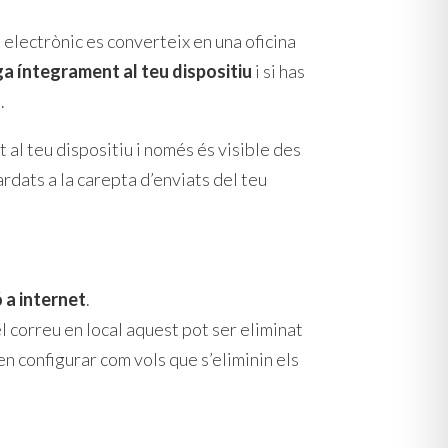
 electrònic es converteix en una oficina
a íntegrament al teu dispositiu
i si has
.
 al teu dispositiu i només és visible des
rdats a la carepta d’enviats del teu
 a internet
.
l correu en local aquest pot ser eliminat
n configurar com vols que s’eliminin els