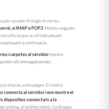
s per a poder-hi llegir el correu
 servir, si IMAP o POP3
. Moltes vegades
 escolliu la que us vé indicada per
ho expliquem a continuació.
eu i carpetes al servidor
mentre
 queden allí emmagatzemats.
ocol d’accés a missatges. El nostre
es connecta al servidor i ens mostra el
ts dispositius connectats a la
e la feina, el telèfon mòbil, l’ordinador