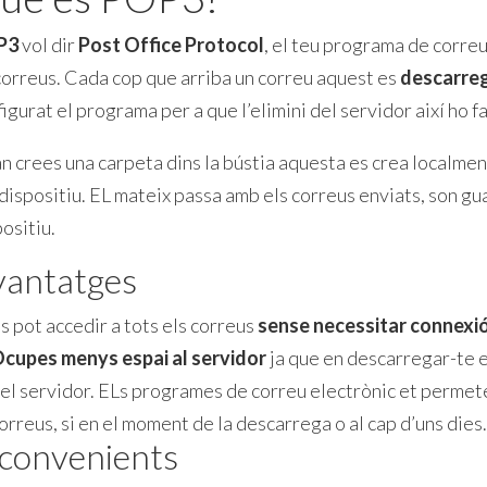
P3
vol dir
Post Office Protocol
, el teu programa de correu
correus. Cada cop que arriba un correu aquest es
descarreg
igurat el programa per a que l’elimini del servidor així ho fa
 crees una carpeta dins la bústia aquesta es crea localment
dispositiu. EL mateix passa amb els correus enviats, son gua
ositiu.
vantatges
s pot accedir a tots els correus
sense necessitar connexió
cupes menys espai al servidor
ja que en descarregar-te e
el servidor. ELs programes de correu electrònic et permete
orreus, si en el moment de la descarrega o al cap d’uns dies.
convenients