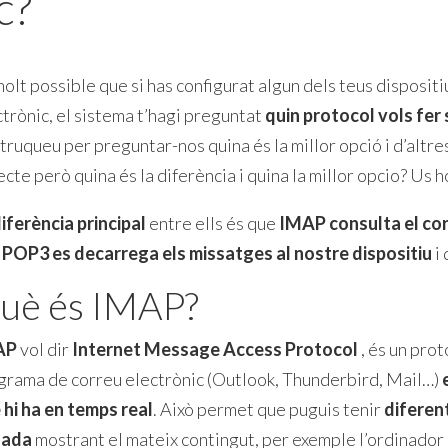
c?
olt possible que si has configurat algun dels teus dispositiu
ctrònic, el sistema t’hagi preguntat
quin protocol vols fer
truqueu per preguntar-nos quina és la millor opció i d’altres
cte però quina és la diferència i quina la millor opcio? Us 
iferència principal
entre ells és que
IMAP consulta el corr
e
POP3 es decarrega els missatges al nostre dispositiu
i
uè és IMAP?
AP
vol dir
Internet Message Access Protocol
, és un prot
grama de correu electrònic (Outlook, Thunderbird, Mail…)
 hi ha en temps real
. Això permet que puguis tenir
diferen
gada
mostrant el mateix contingut, per exemple l’ordinador d