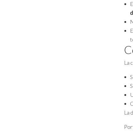
E
d
N
t
C
La c
S
S
U
C
La 
Por