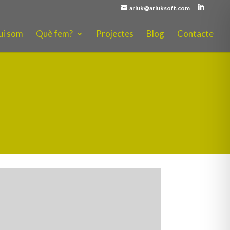
arluk@arluksoft.com
ui som
Què fem?
Projectes
Blog
Contacte