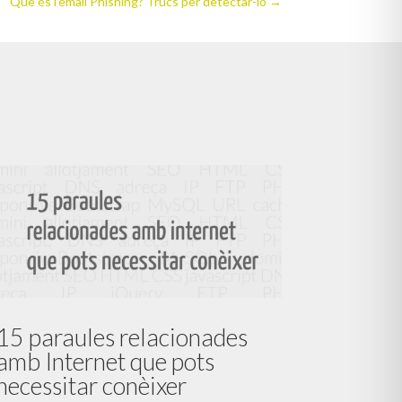
Què és l’email Phishing? Trucs per detectar-lo
→
15 paraules relacionades
amb Internet que pots
necessitar conèixer