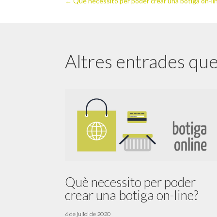
←
Què necessito per poder crear una botiga on-li
Altres entrades que
Què necessito per poder
crear una botiga on-line?
6 de juliol de 2020