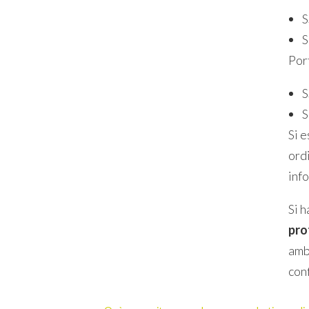
S
S
Por
S
S
Si 
ord
info
Si 
pro
amb
con