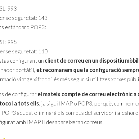
SL: 993
ense seguretat: 143
ts estàndard POP3:
SL: 995
ense seguretat: 110
estas configurant un
client de correu en un dispositiu mòbil
inador portàtil,
et recomanem que la configuració sempre
rmació viatge xifrada i és més segur si utilitzes xarxes públ
has de configurar
el mateix compte de correu electrònic a d
tocol a tots ells
, ja sigui IMAP o POP3, perquè, com hem c
 POP3 aquest eliminarà els correus del servidor i aleshores
figurat amb IMAP li desapareixeran correus.