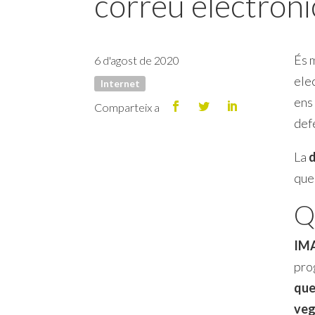
correu electròni
És m
6 d'agost de 2020
ele
Internet
ens 
Comparteix a
defe
La
d
qu
Q
IM
pro
que
ve