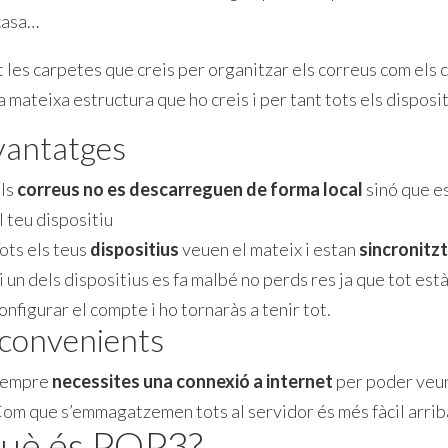
casa…
t les carpetes que creis per organitzar els correus com els 
a mateixa estructura que ho creis i per tant tots els dispos
vantatges
ls
correus no es descarreguen de forma local
sinó que es
l teu dispositiu
ots els teus
dispositius
veuen el mateix i estan
sincronitz
i un dels dispositius es fa malbé no perds res ja que tot est
onfigurar el compte i ho tornaràs a tenir tot.
convenients
Sempre
necessites una connexió a internet
per poder veur
om que s’emmagatzemen tots al servidor és més fàcil arriba
uè és POP3?