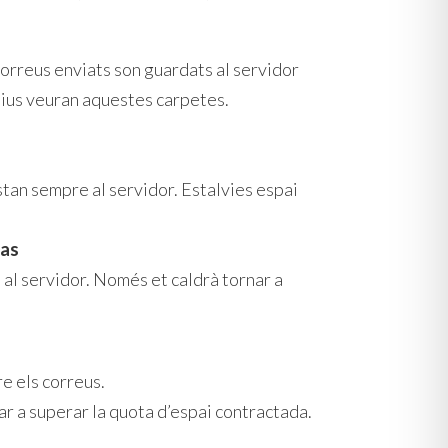
correus enviats son guardats al servidor
itius veuran aquestes carpetes.
tan sempre al servidor. Estalvies espai
tas
à al servidor. Només et caldrà tornar a
e els correus.
r a superar la quota d’espai contractada.