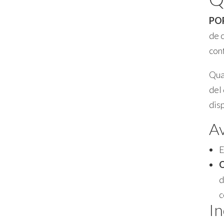
PO
de 
conf
Quan
del 
disp
A
E
O
d
c
In