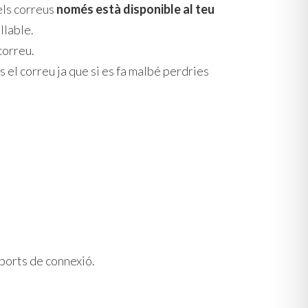
els correus
només està disponible al teu
llable.
correu.
 el correu ja que si es fa malbé perdries
 ports de connexió.