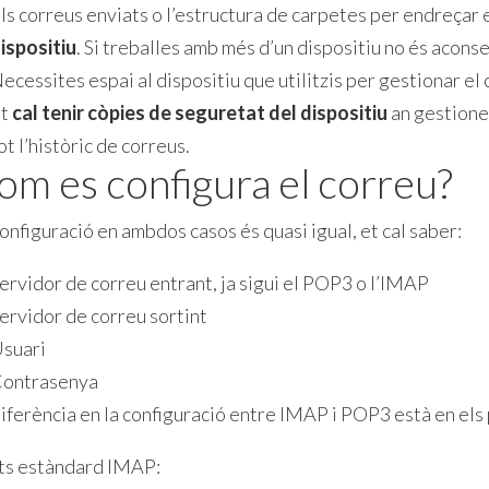
ls correus enviats o l’estructura de carpetes per endreçar 
ispositiu
. Si treballes amb més d’un dispositiu no és aconse
ecessites espai al dispositiu que utilitzis per gestionar el 
Et
cal tenir còpies de seguretat del dispositiu
an gestiones
ot l’històric de correus.
om es configura el correu?
onfiguració en ambdos casos és quasi igual, et cal saber:
ervidor de correu entrant, ja sigui el POP3 o l’IMAP
ervidor de correu sortint
suari
ontrasenya
diferència en la configuració entre IMAP i POP3 està en els
ts estàndard IMAP: