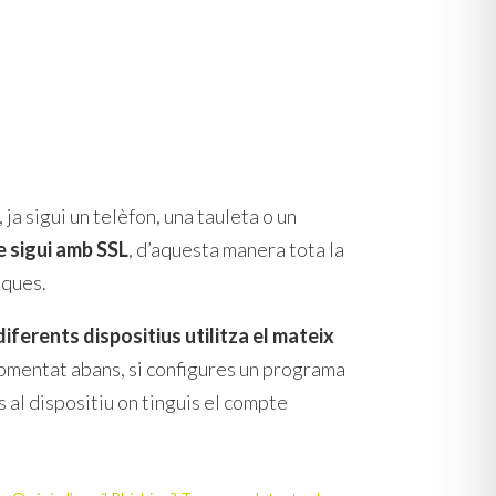
, ja sigui un telèfon, una tauleta o un
 sigui amb SSL
, d’aquesta manera tota la
iques.
iferents dispositius utilitza el mateix
omentat abans, si configures un programa
 al dispositiu on tinguis el compte