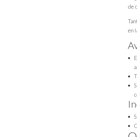
de 
Tan
en l
A
E
a
T
S
c
In
C
Q